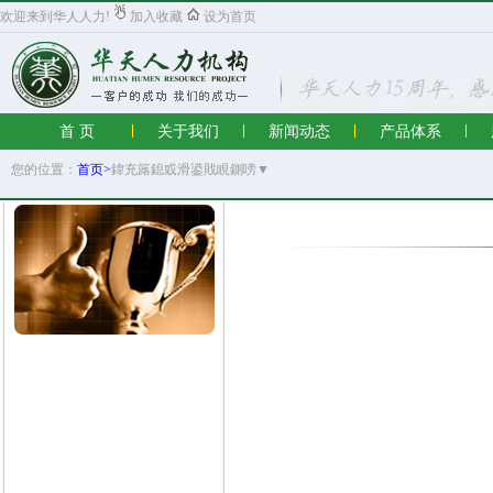
欢迎来到华人人力!
加入收藏
设为首页
首 页
关于我们
新闻动态
产品体系
您的位置：
首页>
鍏充簬鎴戜滑鍙戝睍鍘嗙▼